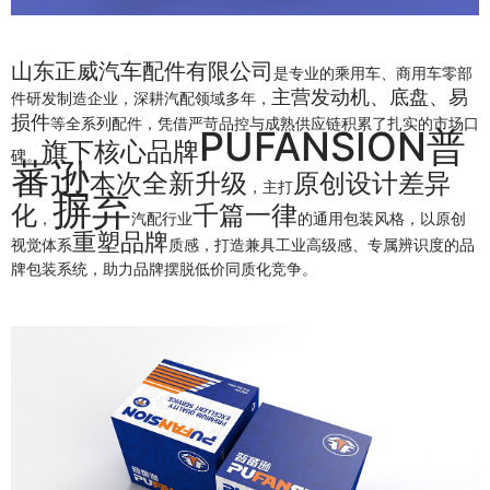
山东正威汽车配件有限公司
是专业的乘用车、商用车零部
主营发动机、底盘、易
件研发制造企业，深耕汽配领域多年，
损件
等全系列配件，凭借严苛品控与成熟供应链积累了扎实的市场口
PUFANSION普
旗下核心品牌
碑。
蕃逊
本次全新升级
原创设计差异
，主打
摒弃
化
千篇一律
，
汽配行业
的通用包装风格，以原创
重塑品牌
视觉体系
质感，打造兼具工业高级感、专属辨识度的品
牌包装系统，助力品牌摆脱低价同质化竞争。