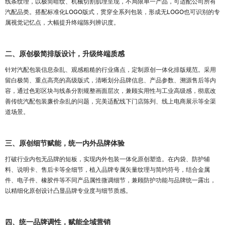
线条纹理，以极简暗纹、机械切割肌理呈现，不局限单一产品，可适配公司所有
汽配品类。搭配标准化LOGO版式，贯穿全系列包装，形成无LOGO也可识别的专
属视觉记忆点，大幅提升终端陈列辨识度。
二、原创极简排版设计，升级终端质感
针对汽配包装信息杂乱、观感粗糙的行业痛点，定制原创一体化排版规范。采用
留白极简、重点高亮的高级版式，清晰划分品牌信息、产品参数、溯源售后等内
容，通过色彩区块与线条分割规整画面层次，兼顾实用性与工业高级感，彻底改
善传统汽配包装廉价杂乱的问题，完美适配线下门店陈列、线上电商展示等全渠
道场景。
三、原创细节赋能，统一内外品牌体验
打破行业内包无品牌的短板，实现内外包装一体化原创塑造。在内袋、防护辅
料、说明卡、售后卡等全细节，植入品牌专属矢量纹理与简约符号，结合金属
件、电子件、橡胶件等不同产品属性微调细节，兼顾防护功能与品牌统一露出，
以精细化原创设计凸显品牌专业度与细节质感。
四、统一品牌调性，赋能全域营销