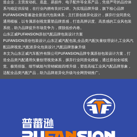
造企业，主营发动机、底盘、易损件、电子配件等全系产品，凭借严苛的品控体
系与稳定供应链，在行业内拥有良好口碑。为实现品牌升级，旗下核心品牌
PUFANSION普蕃逊全新迭代包装体系，主打原创差异化设计，摒弃行业同质化
通用模板，以专属原创视觉重塑品牌质感，打造高辨识度、高质感的工业风包装
系统，助力品牌提升市场竞争力，摆脱低价内卷。
山东正威PUFANSION原创汽配品牌包装设计方案
PUFANSION原创包装设计,山东正威汽配包装,全品类汽配矢量纹理设计,工业风汽
配品牌视觉,汽配差异化包装设计,汽配品牌形象升级
本文为山东正威汽车配件有限公司PUFANSION品牌专属原创包装设计方案，打
造全品类汽配通用矢量纹理视觉体系，摒弃行业同质化模板，通过原创全域视
觉、极简排版、细节赋能与营销赋能四维升级，塑造高端工业风汽配品牌形象，
适配全品类汽配产品，助力品牌差异化升级与全网营销推广。