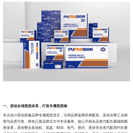
一、原创全域视觉体系，打造专属视觉锤
本次设计原创搭建品牌专属视觉语言，沿用品牌蓝橙经典配色，蓝色诠释工业精
密与品质可靠，橙色凸显品牌活力与专业服务。核心升级全品类汽配矢量辅助图
形体系，原创整合发动机、底盘、制动、电气、密封、悬挂等全系汽配简约矢量