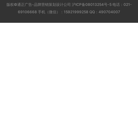
版权©通正广告-品牌营销策划设计公司
沪ICP备08013254号-5
电话：021-
69106668 手机（微信）：15921999258 QQ：490704007