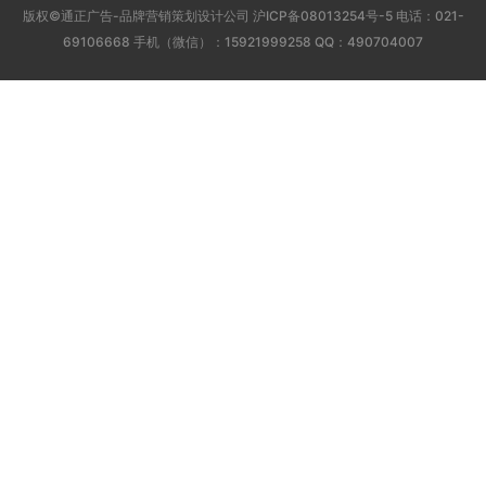
版权©通正广告-品牌营销策划设计公司
沪ICP备08013254号-5
电话：021-
69106668 手机（微信）：15921999258 QQ：490704007