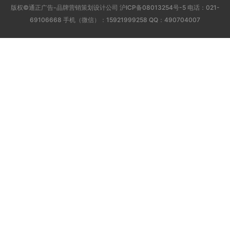
版权©通正广告-品牌营销策划设计公司
沪ICP备08013254号-5
电话：021-
69106668 手机（微信）：15921999258 QQ：490704007