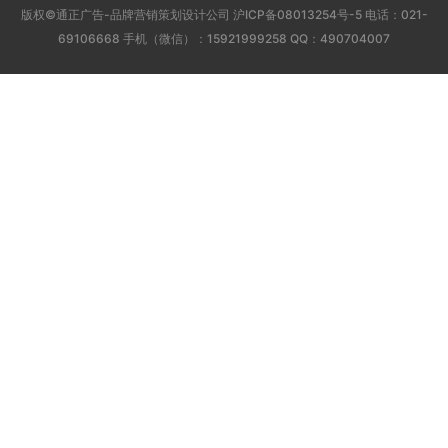
版权©通正广告-品牌营销策划设计公司
沪ICP备08013254号-5
电话：021-
69106668 手机（微信）：15921999258 QQ：490704007