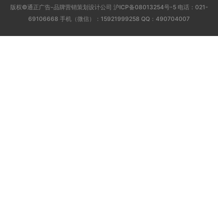
版权©通正广告-品牌营销策划设计公司
沪ICP备08013254号-5
电话：021-
69106668 手机（微信）：15921999258 QQ：490704007