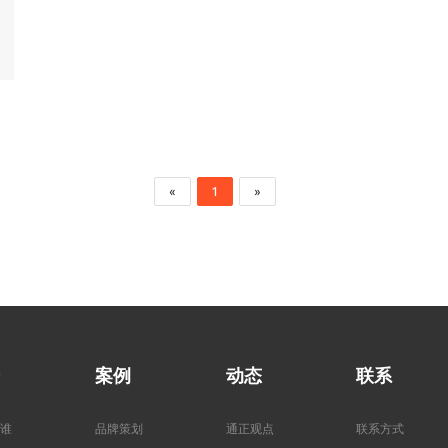
«
1
»
案例
动态
联系
谁
品牌策划
通正观点
联系方式