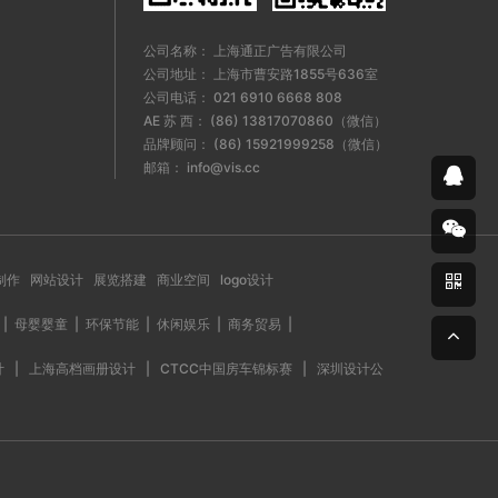
公司名称： 上海通正广告有限公司
公司地址： 上海市曹安路1855号636室
公司电话： 021 6910 6668 808
AE 苏 西： (86) 13817070860（微信）
品牌顾问： (86) 15921999258（微信）
邮箱： info@vis.cc
制作
网站设计
展览搭建
商业空间
logo设计
|
母婴婴童
|
环保节能
|
休闲娱乐
|
商务贸易
|
计
|
上海高档画册设计
|
CTCC中国房车锦标赛
|
深圳设计公