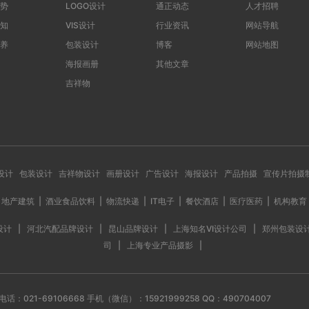
势
LOGO设计
通正动态
人才招聘
知
VIS设计
行业资讯
网站导航
养
包装设计
博客
网站地图
海报画册
其他文章
吉祥物
S设计
包装设计
吉祥物设计
画册设计
广告设计
海报设计
产品拍摄
宣传片拍摄
地产建筑
|
酒业食品饮料
|
物流快递
|
IT电子
|
餐饮酒店
|
医疗医药
|
机构教育
设计
|
河北汽配品牌设计
|
昆山品牌设计
|
上海知名VI设计公司
|
郑州包装设
司
|
上海专业产品摄影
|
电话：021-69106668 手机（微信）：15921999258 QQ：490704007