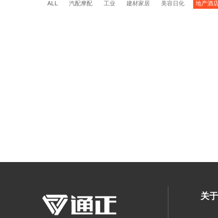
ALL
汽配摩配
工业
建材家居
美容日化
地产酒
关于