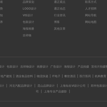
谁
品牌策划
通正观点
联系方式
势
LOGO设计
通正动态
人才招聘
知
VIS设计
行业资讯
网站导航
养
包装设计
博客
网站地图
海报画册
其他文章
吉祥物
S设计
包装设计
吉祥物设计
画册设计
广告设计
海报设计
产品拍摄
宣传片拍摄
地产建筑
|
酒业食品饮料
|
物流快递
|
IT电子
|
餐饮酒店
|
医疗医药
|
机构教育
设计
|
河北汽配品牌设计
|
昆山品牌设计
|
上海知名VI设计公司
|
郑州包装设
司
|
上海专业产品摄影
|