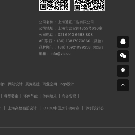
公司名称： 上海通正广告有限公司
公司地址： 上海市曹安路1855号636室
公司电话： 021 6910 6668 808
AE 苏 西： (86) 13817070860（微信）
品牌顾问： (86) 15921999258（微信）
邮箱： info@vis.cc
制作
网站设计
展览搭建
商业空间
logo设计
|
母婴婴童
|
环保节能
|
休闲娱乐
|
商务贸易
|
计
|
上海高档画册设计
|
CTCC中国房车锦标赛
|
深圳设计公