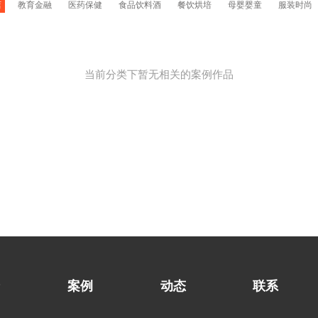
店
教育金融
医药保健
食品饮料酒
餐饮烘培
母婴婴童
服装时尚
当前分类下暂无相关的案例作品
案例
动态
联系