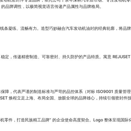
化” 的品牌调性，以极简视觉语言传递产品属性与品牌格局。
” 为核心造型，线条凝练、流畅有力。造型巧妙融合汽车发动机油封的经典轮廓
定，传递精密制造、可靠密封、持久防护的产品特质。寓意 REJUSE
。
障，代表严谨的制造标准与严苛的品控体系（对标 ISO9001 质量管
USET 焕程立足上海、布局全国、放眼全球的品牌雄心，持续引领密封件
机零件，打造民族精工品牌” 的企业使命高度契合。Logo 整体呈现国际化