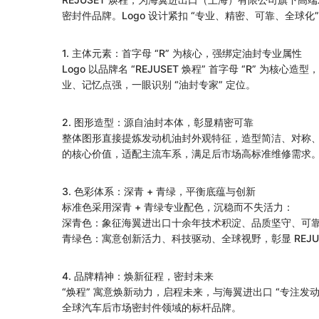
密封件品牌。Logo 设计紧扣 “专业、精密、可靠、全球
1. 主体元素：首字母 “R” 为核心，强绑定油封专业属性
Logo 以品牌名 “REJUSET 焕程” 首字母 “R
业、记忆点强，一眼识别 “油封专家” 定位。
2. 图形造型：源自油封本体，彰显精密可靠
整体图形直接提炼发动机油封外观特征，造型简洁、对称、稳
的核心价值，适配主流车系，满足后市场高标准维修需求
3. 色彩体系：深青 + 青绿，平衡底蕴与创新
标准色采用深青 + 青绿专业配色，沉稳而不失活力：
深青色：象征海翼进出口十余年技术积淀、品质坚守、可靠保
青绿色：寓意创新活力、科技驱动、全球视野，彰显 REJ
4. 品牌精神：焕新征程，密封未来
“焕程” 寓意焕新动力，启程未来，与海翼进出口 “专注发动
全球汽车后市场密封件领域的标杆品牌。