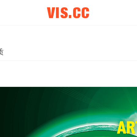
VIS.CC
质