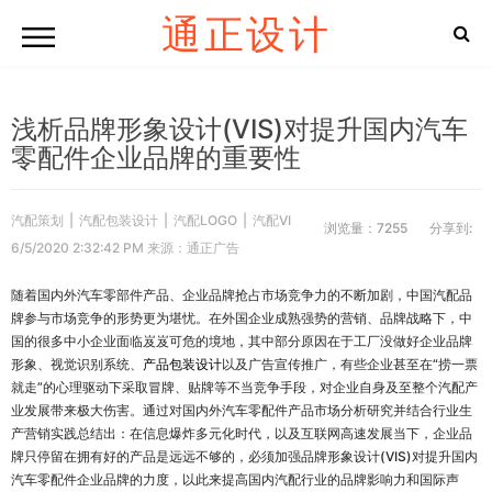
通正设计
浅析品牌形象设计(VIS)对提升国内汽车
零配件企业品牌的重要性
汽配策划
|
汽配包装设计
|
汽配LOGO
|
汽配VI
浏览量：7255
分享到:
6/5/2020 2:32:42 PM 来源：通正广告
随着国内外汽车零部件产品、企业品牌抢占市场竞争力的不断加剧，中国汽配品
牌参与市场竞争的形势更为堪忧。在外国企业成熟强势的营销、品牌战略下，中
国的很多中小企业面临岌岌可危的境地，其中部分原因在于工厂没做好企业品牌
形象、视觉识别系统、
产品包装设计
以及广告宣传推广，有些企业甚至在“捞一票
就走”的心理驱动下采取冒牌、贴牌等不当竞争手段，对企业自身及至整个汽配产
业发展带来极大伤害。通过对国内外汽车零配件产品市场分析研究并结合行业生
产营销实践总结出：在信息爆炸多元化时代，以及互联网高速发展当下，企业品
牌只停留在拥有好的产品是远远不够的，必须加强品牌形象设计(VIS)对提升国内
汽车零配件企业品牌的力度，以此来提高国内汽配行业的品牌影响力和国际声