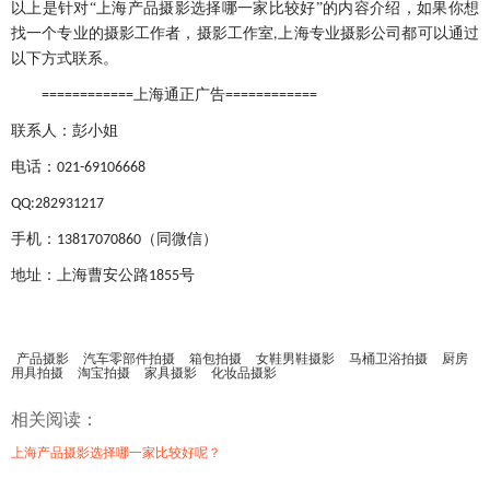
以上是针对“上海产品摄影选择哪一家比较好”的内容介绍，如果你想
找一个专业的摄影工作者，摄影工作室
上海专业摄影公司都可以通过
,
以下方式联系。
上海通正广告
============
============
联系人：彭小姐
电话：
021-69106668
QQ:282931217
手机：
（同微信）
13817070860
地址：上海曹安公路
号
1855
产品摄影
汽车零部件拍摄
箱包拍摄
女鞋男鞋摄影
马桶卫浴拍摄
厨房
用具拍摄
淘宝拍摄
家具摄影
化妆品摄影
相关阅读：
上海产品摄影选择哪一家比较好呢？