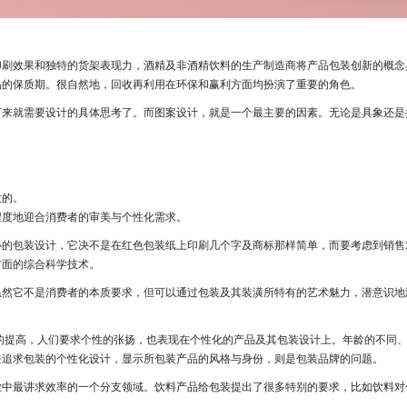
印刷效果和独特的货架表现力，酒精及非酒精饮料的生产制造商将产品包装创新的概念
品的保质期。很自然地，回收再利用在环保和赢利方面均扮演了重要的角色。
下来就需要设计的具体思考了。而图案设计，就是一个最主要的因素。无论是具象还是
致的。
程度地迎合消费者的审美与个性化需求。
心的包装设计，它决不是在红色包装纸上印刷几个字及商标那样简单，而要考虑到销售
方面的综合科学技术。
虽然它不是消费者的本质要求，但可以通过包装及其装潢所特有的艺术魅力，潜意识地
的提高，人们要求个性的张扬，也表现在个性化的产品及其包装设计上。年龄的不同
去追求包装的个性化设计，显示所包装产品的风格与身份，则是包装品牌的问题。
业中最讲求效率的一个分支领域。饮料产品给包装提出了很多特别的要求，比如饮料对