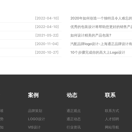
[2022-04-10]
2020年如何创造一个独特且令人难忘
[2022-04-10]
优秀的包装设计将帮助您更好的销售产
[2021-05-22]
如何设计精美的产品包装?
[2020-11-04]
汽配品牌logo设计-上海通正品牌设计有
[2020-10-27]
10个步骤完成你的高大上Logo设计
案例
动态
联系
谁
品牌策划
通正观点
联系方式
势
LOGO设计
通正动态
人才招聘
知
VIS设计
行业资讯
网站导航