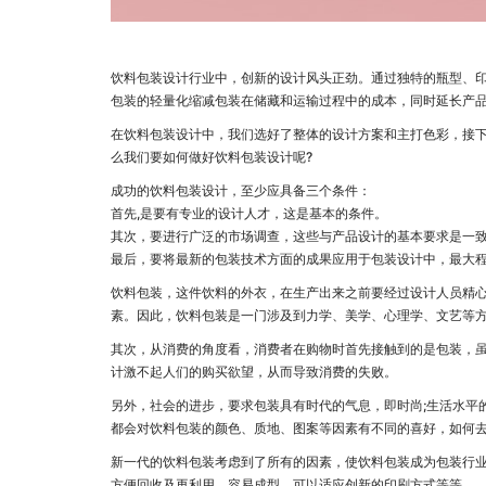
饮料包装设计行业中，创新的设计风头正劲。通过独特的瓶型、
包装的轻量化缩减包装在储藏和运输过程中的成本，同时延长产
在饮料包装设计中，我们选好了整体的设计方案和主打色彩，接
么我们要如何做好饮料包装设计呢?
成功的饮料包装设计，至少应具备三个条件：
首先,是要有专业的设计人才，这是基本的条件。
其次，要进行广泛的市场调查，这些与产品设计的基本要求是一
最后，要将最新的包装技术方面的成果应用于包装设计中，最大
饮料包装，这件饮料的外衣，在生产出来之前要经过设计人员精
素。因此，饮料包装是一门涉及到力学、美学、心理学、文艺等
其次，从消费的角度看，消费者在购物时首先接触到的是包装，
计激不起人们的购买欲望，从而导致消费的失败。
另外，社会的进步，要求包装具有时代的气息，即时尚;生活水平
都会对饮料包装的颜色、质地、图案等因素有不同的喜好，如何
新一代的饮料包装考虑到了所有的因素，使饮料包装成为包装行
方便回收及再利用、容易成型、可以适应创新的印刷方式等等。